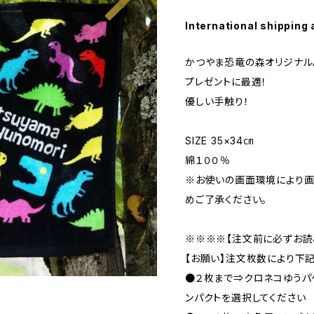
International shipping 
かつやま恐竜の森オリジナル
プレゼントに最適！
優しい手触り！
SIZE 35×34㎝
綿１００％
※お使いの画面環境により画
めご了承ください。
※※※※【注文前に必ずお読
【お願い】注文枚数により下
●２枚まで⇒クロネコゆう
ンパクトを選択してください