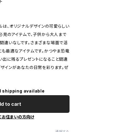
ト
ルは、オリジナルデザインの可愛らしい
ン必見のアイテムで、子供から大人まで
間違いなしです。さまざまな場面で活
にも最適なアイテムです。かつやま恐竜
い出に残るプレゼントになること間違
デザインがあなたの日常を彩ります。ぜ
l shipping available
d to cart
にお住まいの方向け
通報する