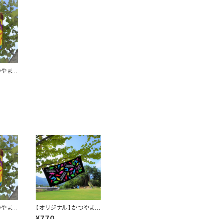
つやま
オル
つやま
【オリジナル】かつやま
オル
恐竜の森タオル
¥770