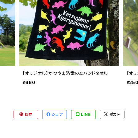
【オリジナル】かつやま恐竜の森ハンドタオル
【オ
¥660
¥25
保存
シェア
LINE
ポスト